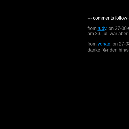
--- comments follow 
from
rudy
, on 27-08
am 23. juli war aber
from
yohap
, on 27-
danke f�r den hinwe