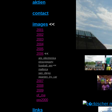
aktien
contact
images
<<
2001
2002
2003
2004
2005
2006
<<
ars_electronica
einzugsparty
fussball_wm
<<
mallorca
san_diego
spanien_by_car
2007
2008
2009
of_me
pre2000
links