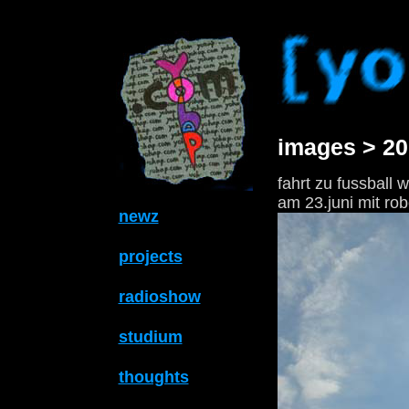
images > 20
fahrt zu fussball 
am 23.juni mit rob
newz
projects
radioshow
studium
thoughts